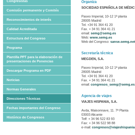
Congresistas
Organiza
SOCIEDAD ESPAÑOLA DE MÉDIC
Comisión permanente y Comités
Paseo Imperial, 10-12 1ª planta
Reconocimientos de interés
28005 Madrid
Tel. +34 91 364 41 20
Calidad Acreditada
Fax. + 34 91 364 41 21
email:
semg@semg.es
Web:
www.semg.es
Estructura del Congreso
Web del Congreso:
sanse.semg.ne
Programa
Secretaría
técnica
Plantilla PPT para la elaboración de
MEGDEN, S.A.
presentaciones de Ponencias
Paseo Imperial, 10-12 1ª planta
Descargar Programa en PDF
28005 Madrid
Tel. +34 91 364 41 20
Noticias
Fax. + 34 91 364 41 21
email:
congresos_semg@semg.es
Normas Generales
Agencia
de viajes
Direcciones Técnicas
VIAJES HISPANIA, S.A.
Fechas importantes del Congreso
Avda, Maisonnave, 11. 7ª Planta
03003 Alicante
Histórico de Congresos
Telf: + 34 96 522 83 93
Fax: + 34 96 522 98 88
e-mail:
congresos@viajeshispania