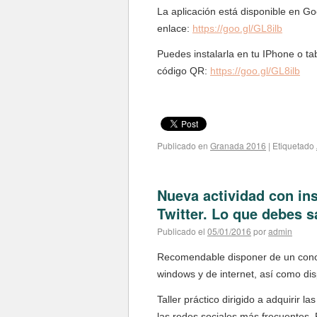
La aplicación está disponible en Go
enlace:
https://goo.gl/GL8ilb
Puedes instalarla en tu IPhone o ta
código QR:
https://goo.gl/GL8ilb
Publicado en
Granada 2016
|
Etiquetado
Nueva actividad con ins
Twitter. Lo que debes s
Publicado el
05/01/2016
por
admin
Recomendable disponer de un conoc
windows y de internet, así como di
Taller práctico dirigido a adquirir 
las redes sociales más frecuentes, 