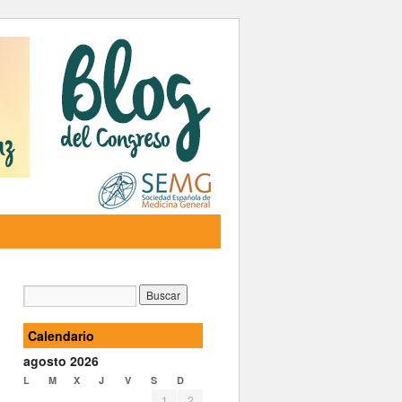
Calendario
agosto 2026
L
M
X
J
V
S
D
1
2