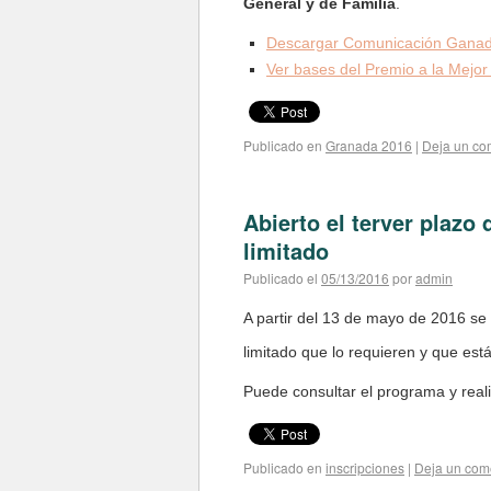
General y de Familia
.
Descargar Comunicación Gana
Ver bases del Premio a la Mejo
Publicado en
Granada 2016
|
Deja un co
Abierto el terver plazo
limitado
Publicado el
05/13/2016
por
admin
A partir del 13 de mayo de 2016 se 
limitado que lo requieren y que es
Puede consultar el programa y real
Publicado en
inscripciones
|
Deja un com