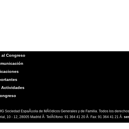
n al Congreso
omunicación
icaciones
ortantes
n Actividades
congreso
G Sociedad EspaÃ±ola de MÃ©dicos Generales y de Familia. Todos los derechos
ial, 10 - 12, 28005 Madrid Â· TelÃ©fono: 91 364 41 20 Â· Fax: 91 364 41 21 Â·
se