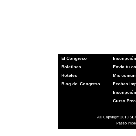
El Congreso
Inscripció
Boletines
Envía tu c
Hoteles
Mis comun
Blog del Congreso
Fechas imp
Inscripció
Curso Pre
Â© Copyright 2013 SEM
Paseo Imper