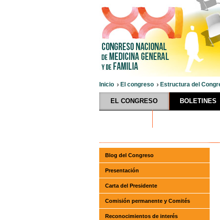
Inicio
El congreso
Estructura del Congr
EL CONGRESO
BOLETINES
HOTELES
Blog del Congreso
Presentación
Carta del Presidente
Comisión permanente y Comités
Reconocimientos de interés