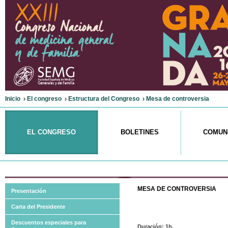
Inicio
El congreso
Estructura del Congreso
Mesa de controversia
EL CONGRESO
BOLETINES
COMUN
MESA
DE CONTROVERSIA
Presentación
Carta del Presidente
Descuentos especiales para
Duración: 1h.