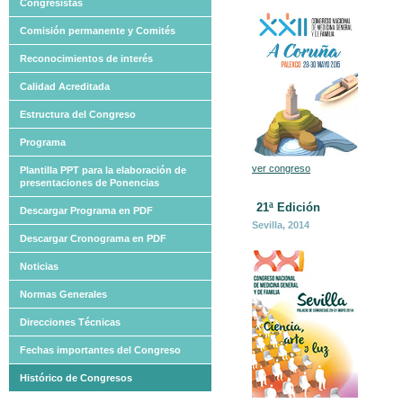
Congresistas
Comisión permanente y Comités
Reconocimientos de interés
Calidad Acreditada
Estructura del Congreso
Programa
ver congreso
Plantilla PPT para la elaboración de
presentaciones de Ponencias
21ª
Edición
Descargar Programa en PDF
Sevilla, 2014
Descargar Cronograma en PDF
Noticias
Normas Generales
Direcciones Técnicas
Fechas importantes del Congreso
Histórico de Congresos