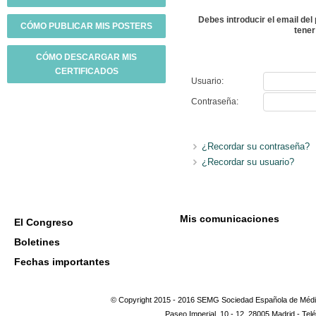
Debes introducir el email de
CÓMO PUBLICAR MIS POSTERS
tener
CÓMO DESCARGAR MIS
CERTIFICADOS
Usuario
:
Contraseña
:
¿Recordar su contraseña?
¿Recordar su usuario?
Mis comunicaciones
El Congreso
Boletines
Fechas importantes
© Copyright 2015 - 2016 SEMG Sociedad Española de Médic
Paseo Imperial, 10 - 12, 28005 Madrid - Tel