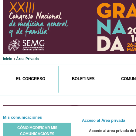
Inicio
Área Privada
EL CONGRESO
BOLETINES
COMUN
Mis
comunicaciones
Acceso
al Área privada
CÓMO MODIFICAR MIS
Accede al área privada de 
COMUNICACIONES