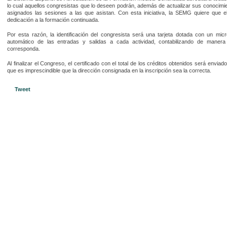
lo cual aquellos congresistas que lo deseen podrán, además de actualizar sus conocimie
asignados las sesiones a las que asistan. Con esta iniciativa, la SEMG quiere que 
dedicación a la formación continuada.
Por esta razón, la identificación del congresista será una tarjeta dotada con un micro
automático de las entradas y salidas a cada actividad, contabilizando de manera 
corresponda.
Al finalizar el Congreso, el certificado con el total de los créditos obtenidos será envia
que es imprescindible que la dirección consignada en la inscripción sea la correcta.
Tweet