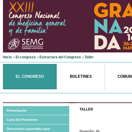
Inicio
El congreso
Estructura del Congreso
Taller
EL CONGRESO
BOLETINES
COMUN
TALLER
Presentación
Carta del Presidente
Descuentos especiales para
Duración: 2h.