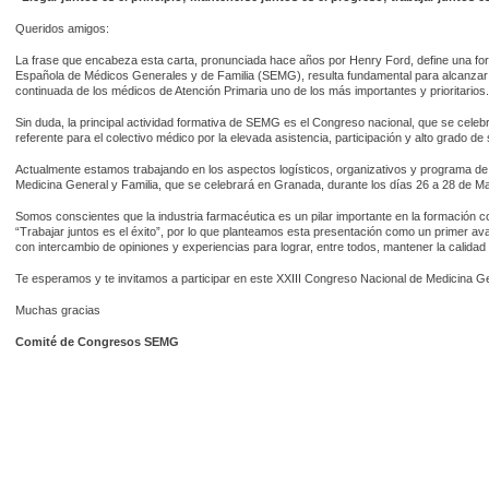
Queridos amigos:
La frase que encabeza esta carta, pronunciada hace años por Henry Ford, define una for
Española de Médicos Generales y de Familia (SEMG), resulta fundamental para alcanzar n
continuada de los médicos de Atención Primaria uno de los más importantes y prioritarios.
Sin duda, la principal actividad formativa de SEMG es el Congreso nacional, que se cele
referente para el colectivo médico por la elevada asistencia, participación y alto grado de 
Actualmente estamos trabajando en los aspectos logísticos, organizativos y programa de
Medicina General y Familia, que se celebrará en Granada, durante los días 26 a 28 de M
Somos conscientes que la industria farmacéutica es un pilar importante en la formación c
“Trabajar juntos es el éxito”, por lo que planteamos esta presentación como un primer av
con intercambio de opiniones y experiencias para lograr, entre todos, mantener la calidad
Te esperamos y te invitamos a participar en este XXIII Congreso Nacional de Medicina Ge
Muchas gracias
Comité de Congresos SEMG